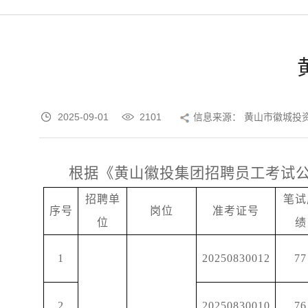
2025-09-01
2101
信息来源： 黄山市徽城投
根据《黄山徽投集团招聘员工考试公告
招聘单
笔试
序号
岗位
准考证号
位
绩
1
20250830012
77
2
20250830010
76