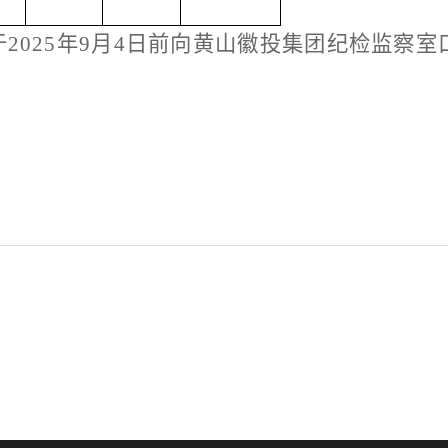
2025年9月4日前向黄山徽投集团纪检监察
黄