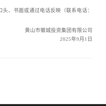
室口头、书面或通过电话反映（联系电话：
山市徽城投资集团有限公司
2025年9月1日