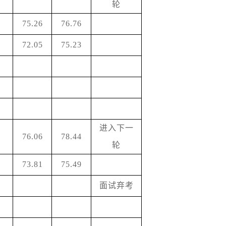
轮
75.26
76.76
72.05
75.23
进入下一
76.06
78.44
轮
73.81
75.49
面试弃考