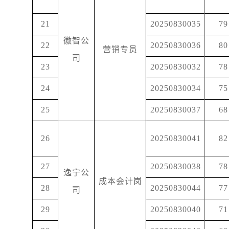
21
20250830035
79
徽智公
22
20250830036
80
营销专员
司
23
20250830032
78
24
20250830034
75
25
20250830037
68
26
20250830041
82
27
20250830038
78
逸宁公
成本会计岗
28
20250830044
77
司
29
20250830040
71