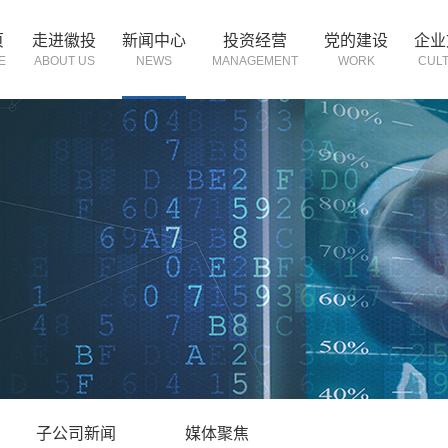
页
走进徽投
新闻中心
投资经营
党的建设
企业
E
ABOUT US
NEWS
MANAGEMENT
WORK
CUL
子公司新闻
媒体聚焦