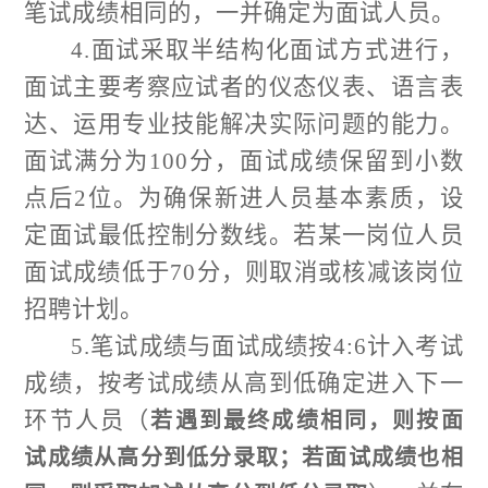
笔试成绩相同的，一并确定为面试人员。
4.
面试采取
半
结构化面试方式进行，
面试主要考察应试者的仪态仪表、语言表
达、运用专业技能解决实际问题的能力。
面试满分为
100
分，面试成绩保留到小数
点后
2
位。
为确保新进人员基本素质，设
定面试最低控制分数线。若
某一
岗位人员
面试成绩低于
70
分，则取消
或核减
该岗位
招聘计划
。
5.
笔试成绩
与面试成绩按
4:6
计入
考试
成绩，
按考试成绩
从高到低确定进入下一
环节人员
（
若遇到
最终成绩
相同，则按
面
试成绩从
高分到低分录取
；
若面试成绩也相