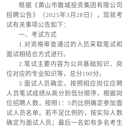
根据《黄山市徽城投资集团有限公司
招聘公告》
（
2025年3月28日
）
，现就考
试有关事项公告如下：
一、
考试方式
1.
对资格审查通过的人员采取笔试和
面试相结合方式进行。
2.
笔试主要内容为公共基础知识
、
岗
位对应的专业知识等，总分
100
分。
3.
面试人员确定。按照相应岗位应聘
人员笔试成绩从高分到低分顺序，根据岗
位招聘人数，
按照
1
：
5
的比例确定参加面
试人员名单
。
若不足比例的，按实际人数
确定为面试人员；
最后一名如有多名考生