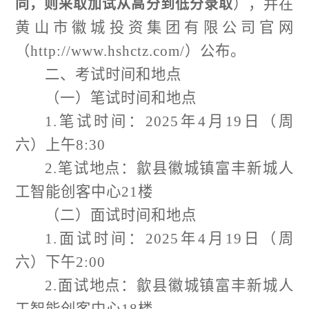
），并在
同，则采取加试从高分到低分录取
黄山市徽城投资集团有限公司官网
（
http://www.hshctz.com/
）公布。
二、考试时间和地点
（一）笔试时间和地点
1.
笔试
时间：
202
5
年
4
月
19
日
（周
六）上午
8
:
3
0
2.
笔试
地点：
歙县徽城镇富丰新城人
工智能创客中心
21
楼
（二）面试时间和地点
1.面试时间：
202
5
年
4
月
19
日
（周
六）下午
2
:
0
0
2.
面试
地点：
歙县徽城镇富丰新城人
工智能创客中心
18
楼