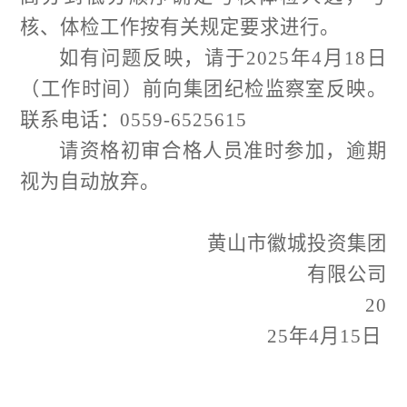
核、体检工作按有关规定要求进行。
如有问题反映，请于
20
2
5
年
4
月
18
日
（工作时间）
前
向集团纪检监察室反映。
联系电话：
0559-
6525615
请资格初审合格人员准时参加，逾期
视为自动放弃。
黄山市徽城投资集团
有限公司
20
2
5
年
4
月
15
日