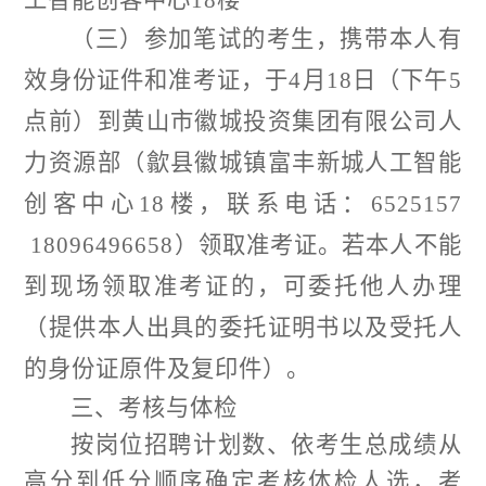
（
三
）
参
加
笔试
的考生，携带本人有
效身份证件
和准考证
，于
4
月
18
日
（
下午
5
点前
）
到黄山市徽城投资集团有限公司
人
力资源部
（
歙县徽城镇富丰新城人工智能
创客中心
18
楼
，联系电话：
6525157
18096496658
）
领取准考证。若本人不能
到现场领取准考证的，可委托他人办理
（
提供本人出具的委托证明书以及受托人
的身份证原件及复印件
）
。
三
、考核与体检
按岗位招聘计划数、依考生总成绩从
高分到低分顺序确定考核体检人选，考