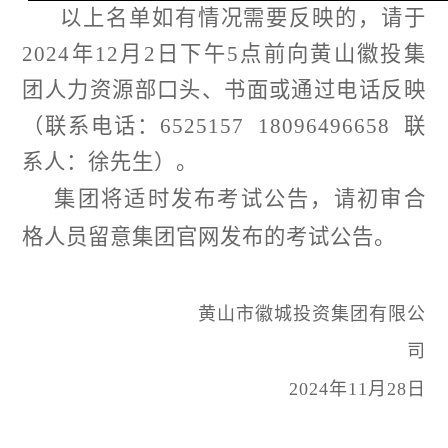
以上名单如有情况需要反映的，请于
202
4
年
12
月
2
日
下午
5
点
前向黄山徽投集
团人力资源部口头、书面或通过电话反映
（联系电话：
652
5157
18096496658
联
系人：
徐
先生）
。
集团将适时发布考试公告，请初审合
格人员留意集团官网发布的考试公告。
黄山市徽城投资集团有限公
司
202
4
年
11
月
28
日