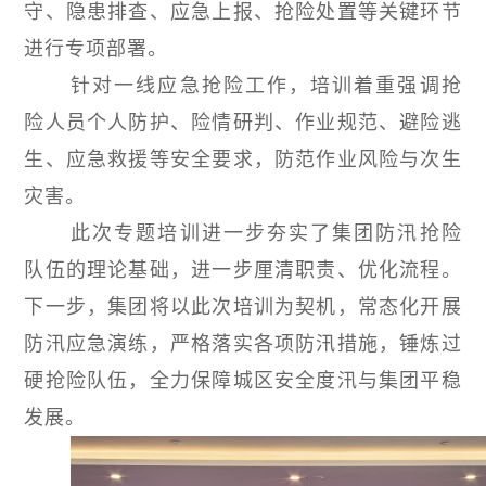
守、隐患排查、应急上报、抢险处置等关键环节
进行专项部署。
针对一线应急抢险工作，培训着重强调抢
险人员个人防护、险情研判、作业规范、避险逃
生、应急救援等安全要求，防范作业风险与次生
灾害。
此次专题培训进一步夯实了集团防汛抢险
队伍的理论基础，进一步厘清职责、优化流程。
下一步，集团将以此次培训为契机，常态化开展
防汛应急演练，严格落实各项防汛措施，锤炼过
硬抢险队伍，全力保障城区安全度汛与集团平稳
发展。