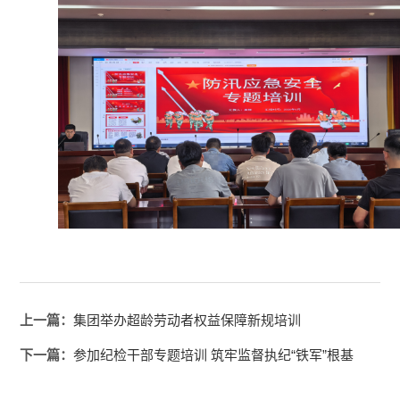
上一篇：
集团举办超龄劳动者权益保障新规培训
下一篇：
参加纪检干部专题培训 筑牢监督执纪“铁军”根基