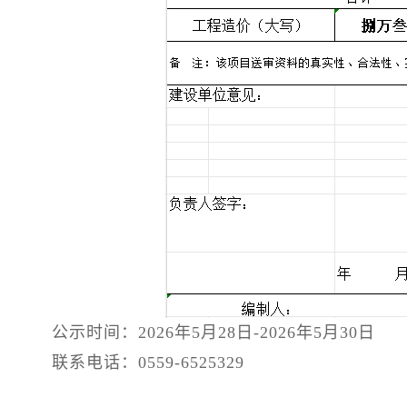
公示时间：2026年5月28日-2026年5月30日
联系电话：0559-6525329